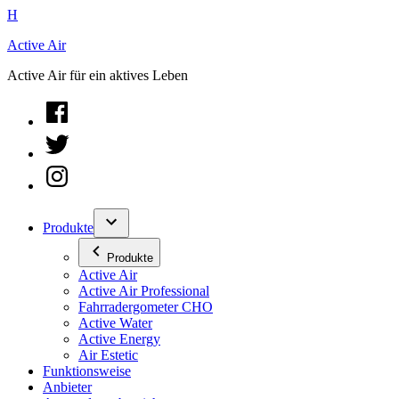
Zum
H
Inhalt
Active Air
springen
Active Air für ein aktives Leben
facebook
twitter
instagram
Produkte
Produkte
Active Air
Active Air Professional
Fahrradergometer CHO
Active Water
Active Energy
Air Estetic
Funktionsweise
Anbieter