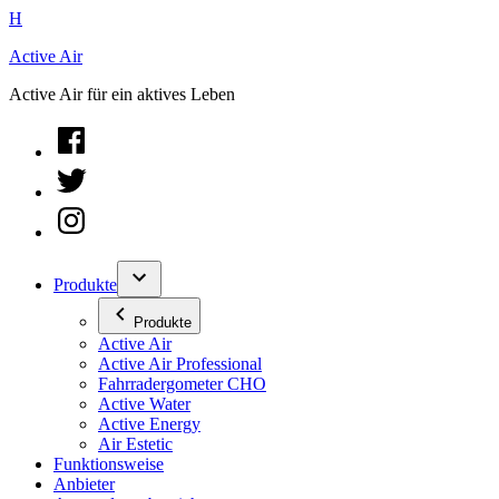
Zum
H
Inhalt
Active Air
springen
Active Air für ein aktives Leben
facebook
twitter
instagram
Produkte
Produkte
Active Air
Active Air Professional
Fahrradergometer CHO
Active Water
Active Energy
Air Estetic
Funktionsweise
Anbieter